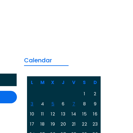
Calendar
L
M
X
J
V
S
D
1
2
3
4
5
6
7
8
9
10
11
12
13
14
15
16
17
18
19
20
21
22
23