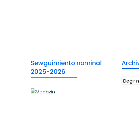
Sewguimiento nominal
Archi
2025-2026
Archiv
There are many variations of
dummy passages of Lorem Ipsum a
available, but the majority have
suffered that is alteration in some
that form injected humour or
randomised.