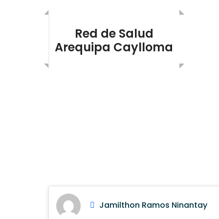
Skip
to
content
Red de Salud
Arequipa Caylloma
Cronograma de Re
Noviembre 2025
Jamilthon Ramos Ninantay