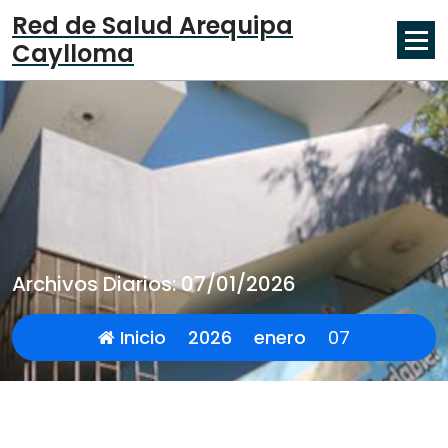
Skip
Red de Salud Arequipa
to
Caylloma
content
Archivos Diarios: 07/01/2026
Inicio
2026
enero
07